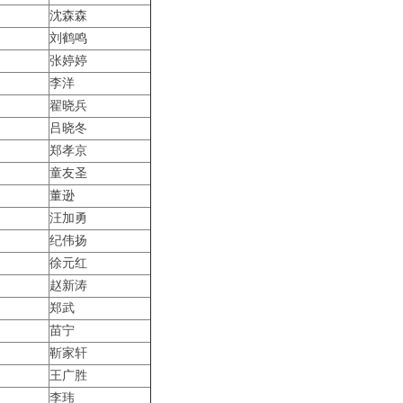
沈森森
刘鹤鸣
张婷婷
李洋
翟晓兵
吕晓冬
郑孝京
童友圣
董逊
汪加勇
纪伟扬
徐元红
赵新涛
郑武
苗宁
靳家轩
王广胜
李玮