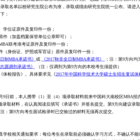
终录取名单以校研究生院公布为准，录取成绩由研究生院统一公布。请进
如下：
单
、学位证原件及复印件一份；
原件（加盖档案保管单位公章即可）；
国MBA联考准考证原件及复印件一份；
件（身份证、护照或军官证）原件及复印件一份；
全日制MBA承诺书》
或
《2017秋非全日制MBA承诺书》
；
注：第9方向均
志愿调剂承诺书》
（注：仅调剂为第9方向的本校考生须提供）
《体检报告》。具体要求见《
2017年中国科学技术大学硕士生招生复试体
间
4月9日前，本人携带（1）至（4）项录取材料前来中国科大南校区MBA招
项录取材料，在认真阅读后填写《承诺书》并签名提交。第9方向建议录取
注：第9方向考生面试检录时已交验过的材料无须再次提交。
及学校相关通知要求：每位考生在录取前必须确认学习方式，不确认不能