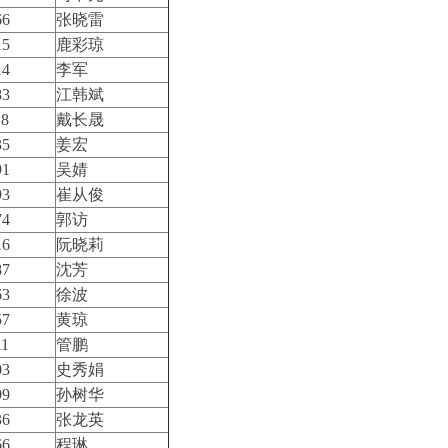
66
张晓雷
15
鹿彩琼
14
李军
83
江韩斌
18
戴长晟
35
姜宏
91
吴婧
93
崔从俊
74
郭访
16
阮晓莉
87
沈芳
63
徐波
57
黄琼
11
管鹏
03
史秀娟
99
孙树华
36
张龙英
66
程琳