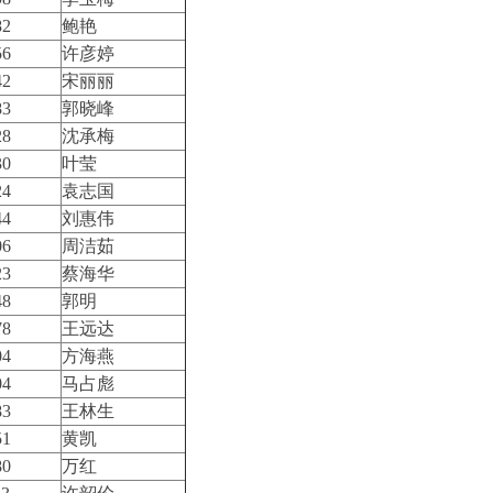
82
鲍艳
56
许彦婷
42
宋丽丽
83
郭晓峰
28
沈承梅
30
叶莹
24
袁志国
44
刘惠伟
06
周洁茹
23
蔡海华
48
郭明
78
王远达
04
方海燕
04
马占彪
83
王林生
51
黄凯
80
万红