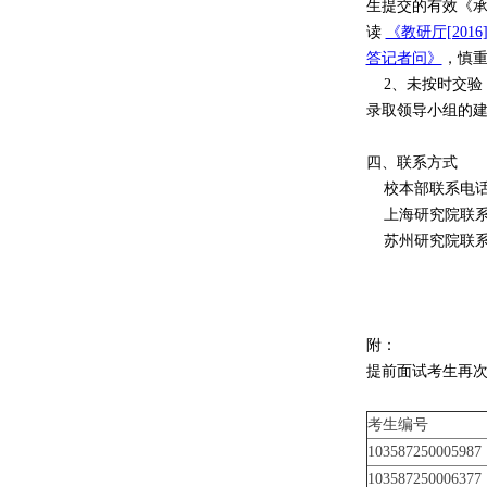
生提交的有效《
读
《教研厅[20
答记者问》
，慎
2、未按时交验（
录取领导小组的
四、联系方式
校本部联系电话：05
上海研究院联系电话：
苏州研究院联系电话：
管理学院
20
附：
提前面试考生再
考生编号
103587250005987
103587250006377