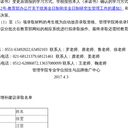
承诺书》变更原填报的学习方式。学校按照本人《承诺书》确认的学习方
16]2号-教育部办公厅关于统筹全日制和非全日制研究生管理工作的通知》
重决策。
1）至（5）项录取材料的考生视为自动放弃录取资格。管理学院将依录
建议分批次在教育部网站的相应系统进行拟录取操作。最终录取还需经教
51-63492022,63492103 联系人：罗老师、唐老师、鲁老师、徐老师
021-68121379,68121461 联系人：龚老师、姜老师
0512-62886872,13637080099 联系人：王老师、鞠老师
专业学位招生与品牌推广中心
17.4.3
次增补建议录取名单
姓名
徐雯
汪雷