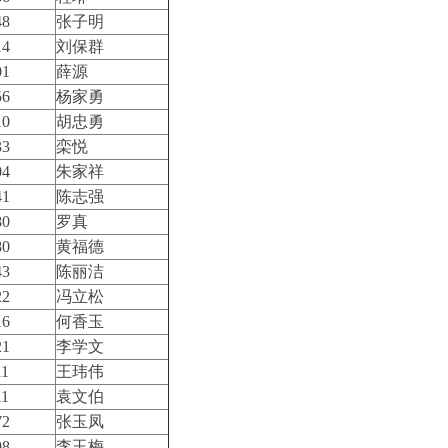
48
张子明
14
刘保群
01
薛源
56
杨家勇
10
胡忠勇
33
栾悦
04
朱家祥
41
陈志强
80
罗真
80
黄福德
43
陈丽洁
22
冯立松
16
何香玉
21
李学文
11
王玮伟
11
袁文伯
72
张玉凤
08
李玉梅