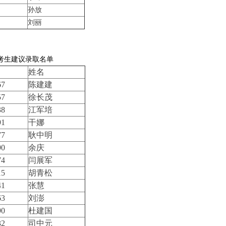
孙放
刘丽
考生建议录取名单
姓名
67
陈建建
57
徐长茂
38
江军培
91
干娜
77
耿中明
90
余庆
74
闫展军
15
胡青松
41
张慧
63
刘澎
90
杜建国
32
司中元