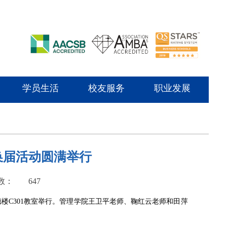
学员生活
校友服务
职业发展
换届活动圆满举行
数：
647
C301教室举行
。
管理学院
王卫平
老师、鞠
红云
老师和田
萍