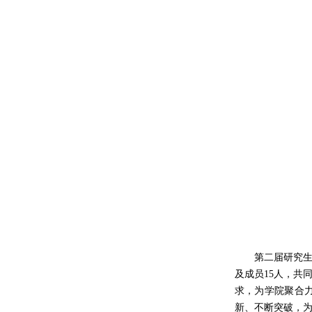
第二届研究
及成员
1
5
人
，
共
求，为学院聚合
新、不断突破，