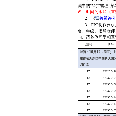
统中的“答辩管理”
名、时间的水印《答
2
、《
答辩评分表
3
、
PPT
制作要求
名、年级、指导老师
4
、请各位同学相互
组号
学号
10
17
时间：
月
（周五）上
肥市滨湖新区中国科大国
201
室
D5
SF222042
D5
SF232040
D5
SF232040
D5
SF232040
D5
SF232041
D5
SF232041
D5
SF232040