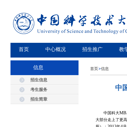
首页
中心概况
招生推广
教
信息
首页
信息
招生信息
中
考生服务
招生简章
MB
中国科大
大部分走上了更
2013
4
所）；
年
月