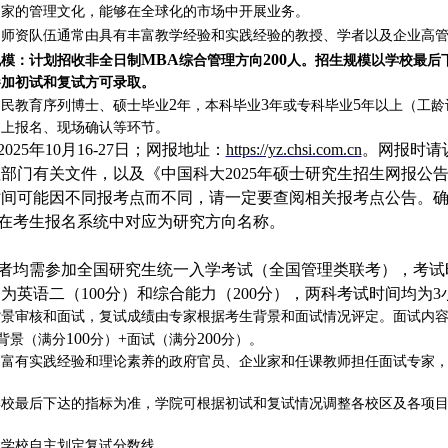
国家的管理文化，能够在全球化的市场中开展业务。
：
师资队伍通常由具有丰富教学经验和实践经验的教授、学者以及企业高
MBA
200
规模：计
划招收非全日制
综合管理方向
人。招生规模以学校最后
参加初试和复试方可录取。
2
3
5
国民教育序列博士、硕士毕业
年，本科毕业
年或专科毕业
年以上（工龄
网上报名、现场确认等环节。
2025
年
10
月
16-27
日；网报地址：
https://yz.chsi.com.cn
。网报时请
理部门有关文件，以及《中国科大
2025
年硕士研究生招生网报公
时间可能因不同报考点而不同，请一定要查阅相关报考点公告。
在考生报名系统中对应为研究方向名称。
者均需参加全国研究生统一入学考试（全国管理类联考），考试
目为英语二（
100
分）和综合能力（
200
分），两科考试时间均为
3
背景审核和面试，复试成绩由专家根据考生背景和面试情况评定。面试内
100
+
200
背景（满分
分）
面试（满分
分）。
由富有实践经验和理论素养的政府官员、企业家和任课教师担任面试专家
学校最后下达的指标为准，学院可根据初试和复试情况调整各校区及各项
：
学校自主划定复试分数线。