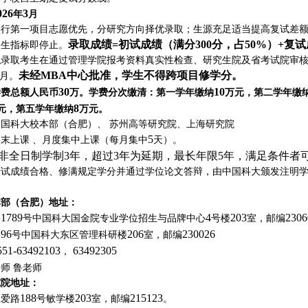
026
3
年
月
实行第一项目志愿优先，分研究方向择优录取；生源充足适当提高复试差
录取成绩
=
初试成绩（满分
300
分，占
50%
）
+
复试
招生指标即停止。
拟录取考生在通过管理学院报考资料真实性检查、研究生院及省考试院审
未经
MBA
中心批准，学生不得跨项目修学分。
月。
30
10
学费总额人民币
万。学费分次缴清：第一学年缴纳
万元，第二学年缴
8
元，第五学年缴纳
万元。
中国科大校本部（合肥）、 苏州高等研究院、上海研究院
5
末上课 、月度集中上课（每月集中
天）。
非全日制学制
3
年，超过
3
年为延期，最长年限
5
年，满足条件者
考试成绩合格、修满规定学分并通过学位论文答辩，由中国科大颁发注明
：
本部（合肥）地址：
1789
4
203
2306
路
号中国科大国金院专业学位招生与品牌中心
号楼
室，邮编
96
206
230026
路
号中国科大东区管理科研楼
室，邮编
551-63492103
63492305
，
师 鲁老师
究院地址：
188
203
215123
仁爱路
号敏学楼
室，邮编
。