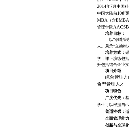
2014
7
年
月中国科
10
中国大陆前
所
MBA
EMB
（含
AACSB
管理学院
培养目标：
以“创造管
人。秉承“立德树
培养方式：
学；课下演练包
升包括结合企业
项目介绍
综合管理方
合型管理人才
项目特色
广度优先：
学生可以根据自
普适性强：
全面管理能
创新与全球