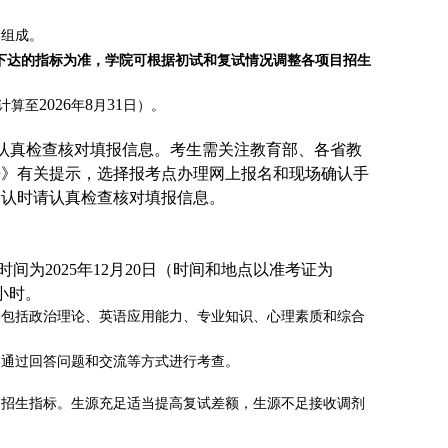
管组成。
下达的指标为准，学院可根据初试和复试情况调整各项目招生
2026
8
31
计算至
年
月
日）。
认真检查核对填报信息。考生需关注教育部、各省教
告》有关提示，选择报考点办理网上报名和现场确认手
确认时请认真检查核对填报信息。
时间为
2025
年
12
月
20
日（时间和地点以准考证为
小时。
容包括政治理论、英语应用能力、专业知识、心理素质和综合
，通过回答问题和交流等方式进行考查。
目招生指标。生源充足适当提高复试差额，生源不足接收调剂