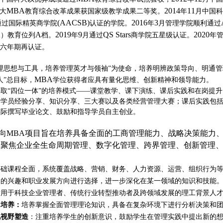
MBA
2014
11
大
教育综合改革成果获国家级教学成果二等奖。
年
月中国科
(AACSB)
2016
3
通过国际精英商学院
认证的学院。
年
月管理学院顺利通过
A
A
2019
9
QS Stars
2020
）教育位列
档。
年
月通过
商学院五星级认证。
年
六年期再认证。
理思想与工具，培养管理英才与领袖”为使命，培养明辨政策导向、明通管
MBA
人”总目标，
学位获得者应具有量化思维、创新精神和领导能力。
采取“四位一体”的培养模式——课堂教学、课下演练、课后实践和在岗提
括学员经验分享、知识分享、三大赛以及各类经营管理大赛；课后实践包
实际撰写毕业论文、鼓励和指导学员自主创业。
向
MBA
项目旨在
培养具备全面的工商管理能力、战略决策能力
，
聚焦企业全生命周期管理、数字化管理、跨界管理、创新管理
基础课程全面，系统覆盖战略、营销、财务、人力资源、运营、组织行为
己的兴趣和职业发展方向进行选择，进一步深化在某一领域的知识和技能
适用于科技企业管理者、传统行业转型推动者及跨领域发展的理工背景人
力培养：
培养掌握全面管理理论知识，具备在复杂环境下进行分析决策和
化视野塑造
：注重培养学生的创新意识，鼓励学生在管理实践中提出新的