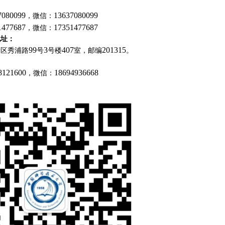
7080099
13637080099
，微信：
1477687
17351477687
，微信：
地址：
99
3
407
201315
新区秀浦路
号
号楼
室，邮编
。
8121600
18694936668
，微信：