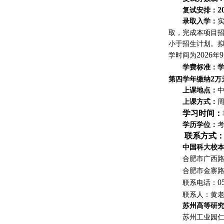
2
复试安排：
录取入学：
取，完成本项目
小于招生计划。
2026
9
学时间为
年
学费标准
：
2
第四学年缴纳
万
上课地点：
上课方式：
周
学习时间：
学历学位：
联系方式
中国科大校
合肥市广西
合肥市金寨
0
联系电话：
联系人：黄老
苏州高等研
苏州工业园