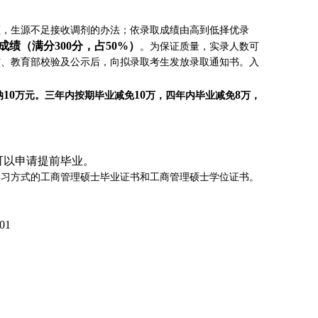
额，生源不足接收调剂的办法；依录取成绩由高到低择优录
成绩（满分
300
分，占
50%
）
。为保证质量，实录人数可
核、教育部校验及公示后，向拟录取考生发放录取通知书。入
10
10
8
纳
万元。三年内按期毕业减免
万，四年内毕业减免
万，
可以申请提前毕业。
学习方式的工商管理硕士毕业证书和工商管理硕士学位证书。
01