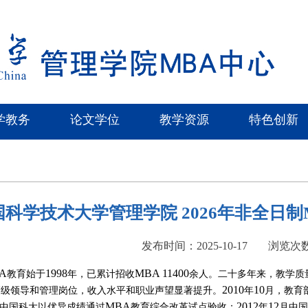
学教务
论文学位
教学资源
特色创新
国科学技术大学管理学院 2026年非全日
发布时间：2025-10-17
浏览次
A
1998
MBA 11400
教育始于
年，已累计招收
余人。二十多年来，教学质
2010
10
高级领导和管理岗位，收入水平和职业声望显著提升。
年
月，教育
MBA
2012
12
中国科大以优异成绩通过
教育综合改革试点验收；
年
月中国