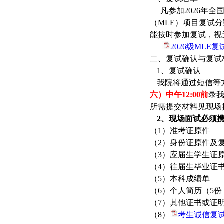
凡参加
2026
年全
（
MLE
）项目复试分
能按时参加复试，视
2026级MLE复试
二、复试确认与复试
1
、复试确认
我院将通过短信等
六）中午
12:00
前
录
所需提交材料见现场
2
、现场面试必须
（
1
）准考证原件
（
2
）身份证原件及
（
3
）应届生学生证
（
4
）往届生毕业证
（
5
）本科成绩单
（
6
）个人简历（
5
份
（
7
）其他证书或证
（
8
）
考生诚信复试承