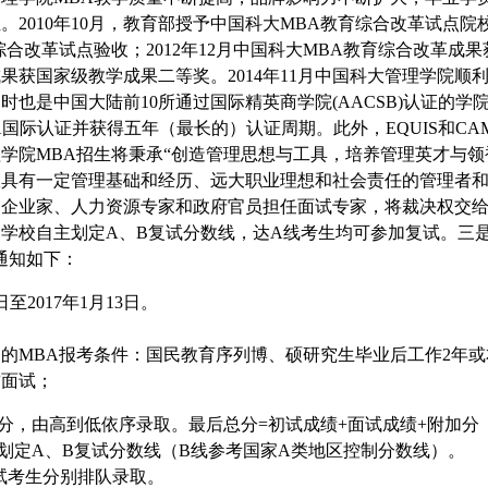
。2010年10月，教育部授予中国科大MBA教育综合改革试点院校
综合改革试点验收；2012年12月中国科大MBA教育综合改革成果
果获国家级教学成果二等奖。2014年11月中国科大管理学院顺
时也是中国大陆前10所通过国际精英商学院(AACSB)认证的学
A国际认证并获得五年（最长的）认证周期。此外，EQUIS和C
院MBA招生将秉承“创造管理思想与工具，培养管理英才与领
收具有一定管理基础和经历、远大职业理想和社会责任的管理者
名企业家、人力资源专家和政府官员担任面试专家，将裁决权交
学校自主划定A、B复试分数线，达A线考生均可参加复试。三是接
通知如下：
日至2017年1月13日。
：
MBA报考条件：国民教育序列博、硕研究生毕业后工作2年或
前面试；
，由高到低依序录取。最后总分=初试成绩+面试成绩+附加分
定A、B复试分数线（B线参考国家A类地区控制分数线）。
试考生分别排队录取。