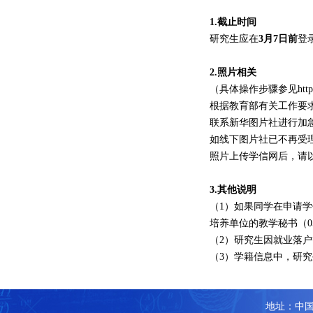
1
.
截止
时间
研究生应在
3
月
7
日前
登
2.
照片相关
（具体操作步骤参见
htt
根据教育部有关工作要
联系新华图片社进行加
如线下图片社已不再受
照片上传学信网后，请
3
.
其他说明
（
1）如果同学在申请
培养单位的教学秘书
（
0
（
2）研究生因就业落
（
3）学籍信息中，研
地址：中国