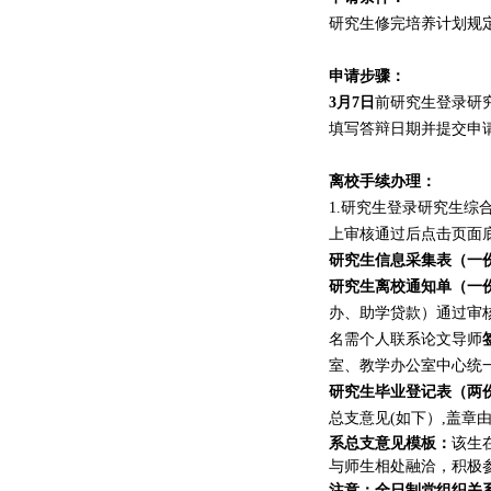
研究生修完培养计划规
申请步骤：
3月7日
前
研究生登录研
填写答辩日期并提交申
离校手续办理
：
1.研究生登录研究生综合服务
上审核通过后点击页面底
研究生信息采集表（一
研究生离校通知单（一
办
、助学贷款
）通过审
名需个人联系论文导师
室、教学办公室
中心
统
研究生毕业登记表（两
总支意见
(如下）,盖章
系总支意见模板：
该生
与师生相处融洽，积极
注意：全日制
党组织关